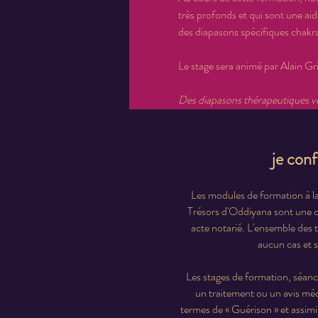
très profonds et qui sont une aid
des diapasons spécifiques chakras
Le stage sera animé par Alain Gr
Des diapasons thérapeutiques vous
je con
Les modules de formation à la
Trésors d'Oddiyana sont une cré
acte notarié. L'ensemble des 
aucun cas et s
Les stages de formation, séanc
un traitement ou un avis méd
termes de « Guérison » et assimil