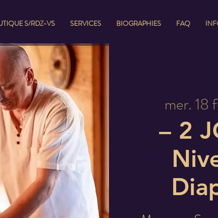
TIQUE S/RDZ-VS
SERVICES
BIOGRAPHIES
FAQ
IN
mer. 18 f
– 2 
Nive
Dia