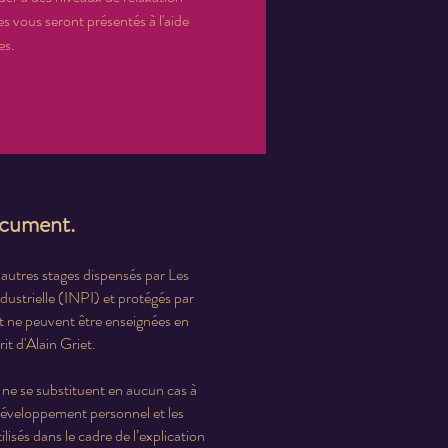
s vous seront présentés à l'aide 
es.
document.
 autres stages dispensés par Les
ndustrielle (INPI) et protégés par
et ne peuvent être enseignées en
it d'Alain Griet.
ne se substituent en aucun cas à
 développement personnel et les
lisés dans le cadre de l’explication