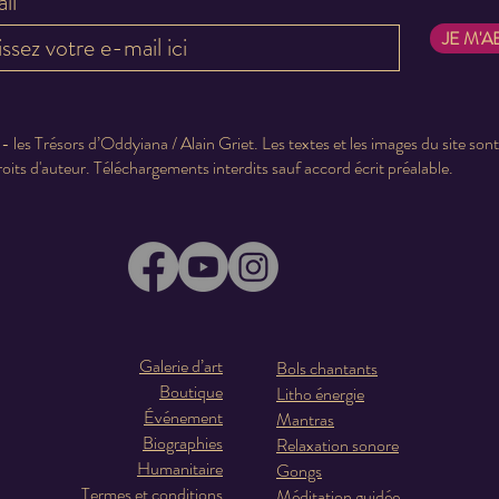
il
JE M'
 les Trésors d’Oddyiana / Alain Griet. Les textes et les images du site son
roits d'auteur. Téléchargements interdits sauf accord écrit préalable.
Galerie d’art
Bols chantants
Boutique
Litho énergie
Événement
Mantras
Biographies
Relaxation sonore
Humanitaire
Gongs
Termes et conditions
Méditation guidée