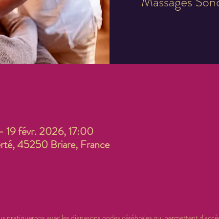
Massages Sono
– 19 févr. 2026, 17:00
berté, 45250 Briare, France
s pratiquerons avec les diapasons ondes cérébrales qui permettent d'accéd