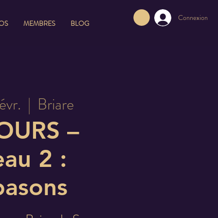
Connexion
FOS
MEMBRES
BLOG
évr.
  |  
Briare
JOURS –
au 2 :
pasons