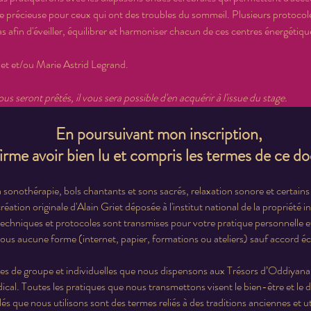
e précieuse pour ceux qui ont des troubles du sommeil. Plusieurs protocole
 afin d'éveiller, équilibrer et harmoniser chacun de ces centres énergétiqu
iet et/ou Marie Astrid Legrand.
 seront prêtés, il vous sera possible d'en acquérir à l'issue du stage.
En poursuivant mon inscription,
firme avoir bien lu et compris les termes de ce 
 sonothérapie, bols chantants et sons sacrés, relaxation sonore et certains
ation originale d'Alain Griet déposée à l'institut national de la propriété i
techniques et protocoles sont transmises pour votre pratique personnelle 
ous aucune forme (internet, papier, formations ou ateliers) sauf accord écr
es de groupe et individuelles que nous dispensons aux Trésors d’Oddiyana 
ical. Toutes les pratiques que nous transmettons visent le bien-être et le
és que nous utilisons sont des termes reliés à des traditions anciennes et uti