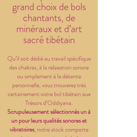
grand choix de bols
chantants, de
minéraux et d’art
sacré tibétain
Qu’il soit dédié au travail spécifique
des chakras, à la relaxation sonore
ou simplement à la détente
personnelle, vous trouverez très
certainement votre bol tibétain aux
Trésors d’Oddiyana.
Scrupuleusement sélectionnés un à
un pour leurs qualités sonores et
vibratoires
, notre stock comporte