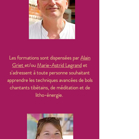
Les formations sont dispensées par
Alain
Griet
et/ou
Marie-Astrid Legrand
et
s'adressent à toute personne souhaitant
apprendre les techniques avancées de bols
chantants tibétains, de méditation et de
litho-énergie.