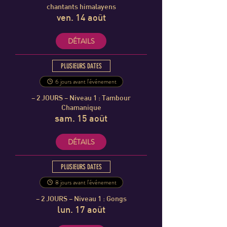
chantants himalayens
ven. 14 août
DÉTAILS
PLUSIEURS DATES
6 jours avant l'événement
– 2 JOURS – Niveau 1 : Tambour
Chamanique
sam. 15 août
DÉTAILS
PLUSIEURS DATES
8 jours avant l'événement
– 2 JOURS – Niveau 1 : Gongs
lun. 17 août