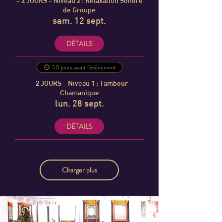
– 2 JOURS – Niveau 2 : Relaxation Sonore
de Groupe
sam. 12 sept.
DÉTAILS
50 jours avant l'événement
– 2 JOURS – Niveau 1 : Tambour
Chamanique
lun. 28 sept.
DÉTAILS
Charger plus