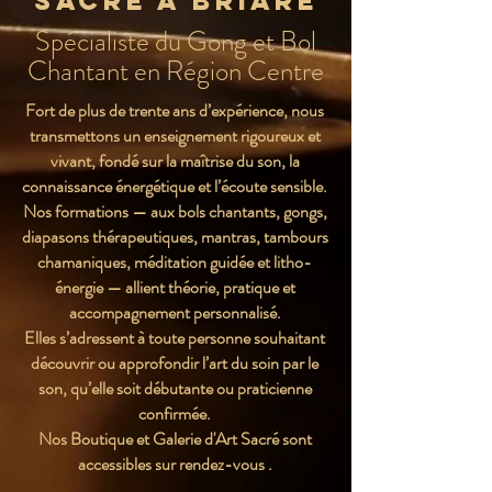
sacré A Briare
Spécialiste du Gong et Bol
Chantant en Région Centre
Fort de plus de trente ans d’expérience, nous
transmettons un enseignement rigoureux et
vivant, fondé sur la maîtrise du son, la
connaissance énergétique et l’écoute sensible.
Nos formations — aux bols chantants, gongs,
diapasons thérapeutiques, mantras, tambours
chamaniques, méditation guidée et litho-
énergie — allient théorie, pratique et
accompagnement personnalisé.
Elles s’adressent à toute personne souhaitant
découvrir ou approfondir l’art du soin par le
son, qu’elle soit débutante ou praticienne
confirmée.
Nos Boutique et Galerie d'Art Sacré sont
accessibles sur rendez-vous .