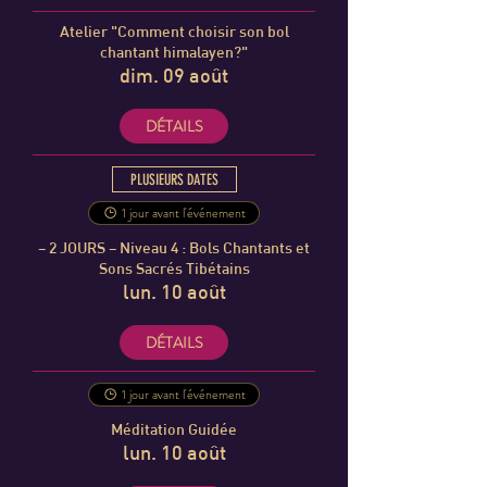
Atelier "Comment choisir son bol
chantant himalayen?"
dim. 09 août
DÉTAILS
PLUSIEURS DATES
1 jour avant l'événement
– 2 JOURS – Niveau 4 : Bols Chantants et
Sons Sacrés Tibétains
lun. 10 août
DÉTAILS
1 jour avant l'événement
Méditation Guidée
lun. 10 août