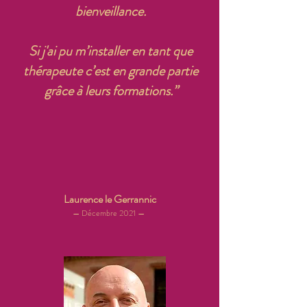
bienveillance.
Si j'ai pu m’installer en tant que
thérapeute c’est en grande partie
grâce à leurs formations.”
Laurence le Gerrannic
— Décembre 2021 —