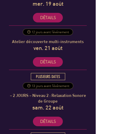
mer. 19 août
DÉTAILS
12 jours avant l'événement
Atelier découverte multi-instruments
ven. 21 août
DÉTAILS
PLUSIEURS DATES
13 jours avant l'événement
– 2 JOURS – Niveau 2 : Relaxation Sonore
de Groupe
sam. 22 août
DÉTAILS