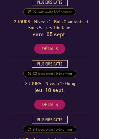
PLUSIEURS DATES
27 jours avant l'événement
– 2 JOURS – Niveau 1 : Bols Chantants et
Sons Sacrés Tibétains
sam. 05 sept.
DÉTAILS
PLUSIEURS DATES
32 jours avant l'événement
– 2 JOURS – Niveau 1 : Gongs
jeu. 10 sept.
DÉTAILS
PLUSIEURS DATES
34 jours avant l'événement