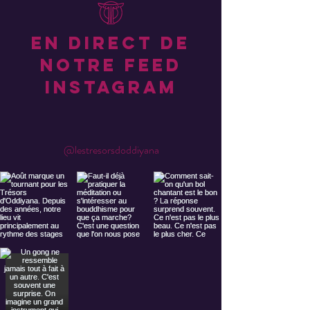
En direct de
notre feed
instagram
@lestresorsdoddiyana