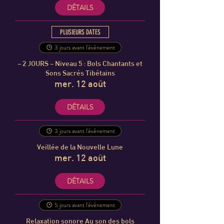
DÉTAILS
PLUSIEURS DATES
3 jours avant l'événement
– 2 JOURS – Niveau 5 : Bols Chantants et
Sons Sacrés Tibétains
mer. 12 août
DÉTAILS
3 jours avant l'événement
Veillée de la Nouvelle Lune
mer. 12 août
DÉTAILS
5 jours avant l'événement
Relaxation sonore Au son des bols