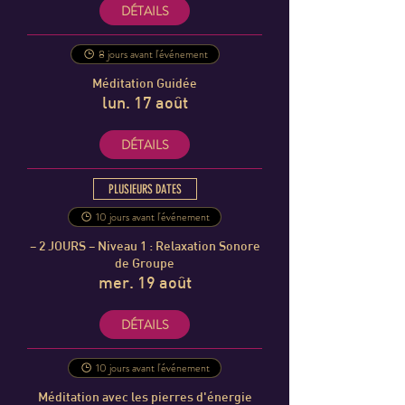
DÉTAILS
8 jours avant l'événement
Méditation Guidée
lun. 17 août
DÉTAILS
PLUSIEURS DATES
10 jours avant l'événement
– 2 JOURS – Niveau 1 : Relaxation Sonore
de Groupe
mer. 19 août
DÉTAILS
10 jours avant l'événement
Méditation avec les pierres d'énergie