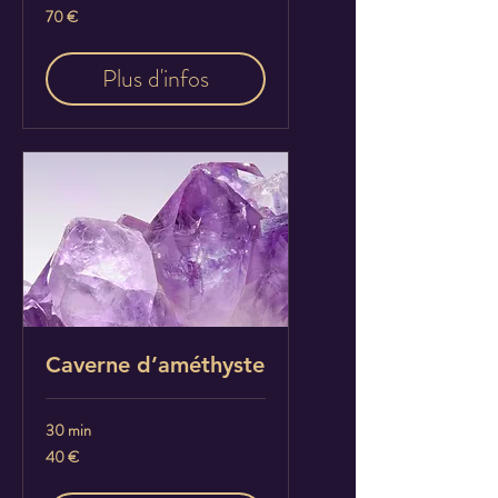
70
70 €
euros
Plus d'infos
Caverne d’améthyste
30 min
40
40 €
euros