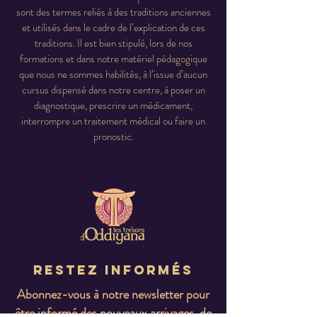
sont des termes reliés à des traditions anciennes
et utilisés dans le cadre de l’explication de ces
traditions. Il est bien stipulé, lors de nos
formations et dans notre matériel pédagogique
que nous ne sommes habilités, à l’issue d’aucun
cursus dispensé dans notre centre, à poser un
diagnostique, prescrire un médicament,
interrompre un traitement médical ou faire un
pronostic.
Restez informés
Abonnez-vous à notre newsletter pour
être informé des nouveaux arrivages, de