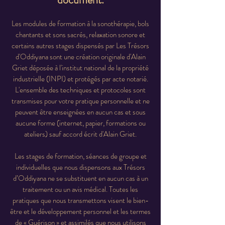
Les modules de formation à la sonothérapie, bols
chantants et sons sacrés, relaxation sonore et
certains autres stages dispensés par Les Trésors
d'Oddiyana sont une création originale d'Alain
Griet déposée à l'institut national de la propriété
industrielle (INPI) et protégés par acte notarié.
L'ensemble des techniques et protocoles sont
transmises pour votre pratique personnelle et ne
peuvent être enseignées en aucun cas et sous
aucune forme (internet, papier, formations ou
ateliers) sauf accord écrit d'Alain Griet.
Les stages de formation, séances de groupe et
individuelles que nous dispensons aux Trésors
d’Oddiyana ne se substituent en aucun cas à un
traitement ou un avis médical. Toutes les
pratiques que nous transmettons visent le bien-
être et le développement personnel et les termes
de « Guérison » et assimilés que nous utilisons