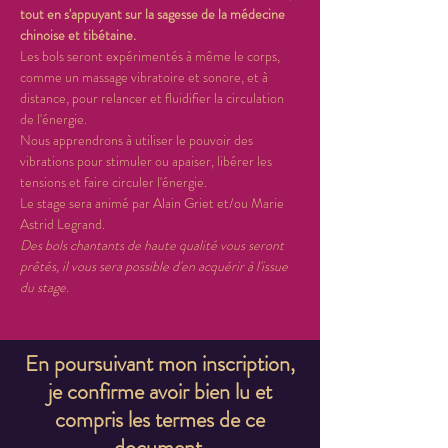
tout en s'appuyant sur la sagesse de la médecine 
chinoise et tibétaine.
Les bols seront expérimentés à même le corps, 
comme un massage vibratoire et sonore, et à 
distance, pour relancer et fluidifier la circulation 
de l'énergie.
Nous apprendrons à utiliser le pouvoir des 
vibrations pour stimuler ou apaiser, libérer les 
tensions et faire circuler l'énergie.
Le stage sera animé par Alain Griet et/ou Marie 
Astrid Legrand.
Des bols chantants de haute qualité vous seront 
prêtés, il vous sera possible d'en acquérir à l'issue 
du stage.
En poursuivant mon inscription,
je confirme avoir bien lu et
compris les termes de ce
document.