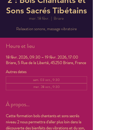
2 : Bols Chantants et
Sons Sacrés Tibétains
mer. 18 févr.
  |  
Briare
Relaxation sonore, massage vibratoire
Heure et lieu
18 févr. 2026, 09:30 – 19 févr. 2026, 17:00
Briare, 5 Rue de la Liberté, 45250 Briare, France
Autres dates
sam. 03 oct., 9:30
mer. 28 oct., 9:30
À propos…
Cette formation bols chantants et sons sacrés 
niveau 2 nous permettra d'aller plus loin dans la 
découverte des bienfaits des vibrations et du son, 