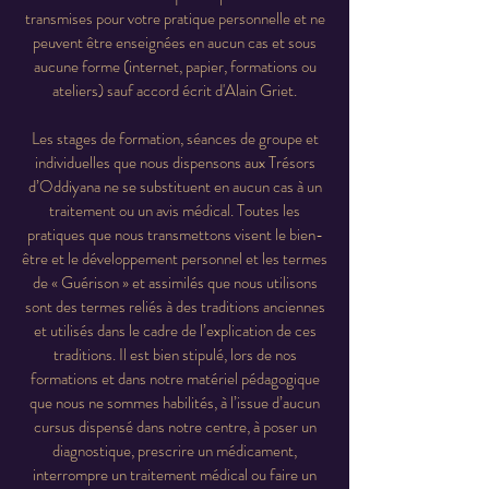
transmises pour votre pratique personnelle et ne
peuvent être enseignées en aucun cas et sous
aucune forme (internet, papier, formations ou
ateliers) sauf accord écrit d'Alain Griet.
Les stages de formation, séances de groupe et
individuelles que nous dispensons aux Trésors
d’Oddiyana ne se substituent en aucun cas à un
traitement ou un avis médical. Toutes les
pratiques que nous transmettons visent le bien-
être et le développement personnel et les termes
de « Guérison » et assimilés que nous utilisons
sont des termes reliés à des traditions anciennes
et utilisés dans le cadre de l’explication de ces
traditions. Il est bien stipulé, lors de nos
formations et dans notre matériel pédagogique
que nous ne sommes habilités, à l’issue d’aucun
cursus dispensé dans notre centre, à poser un
diagnostique, prescrire un médicament,
interrompre un traitement médical ou faire un