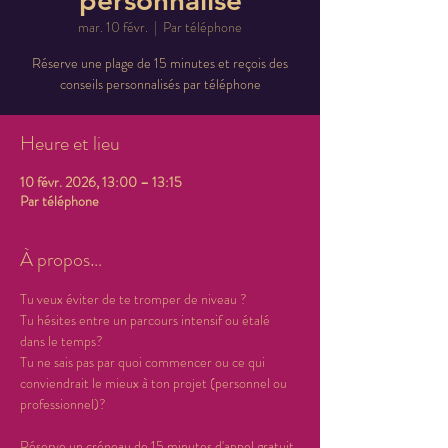
personnalisé
mar. 10 févr.
  |  
Par téléphone
Réserve une plage de 15 minutes et reçois des
conseils personnalisés par téléphone
Heure et lieu
10 févr. 2026, 13:00 – 13:15
Par téléphone
À propos…
Tu veux éviter de te tromper de niveau ? 
Tu hésites entre un parcours intensif ou étalé 
dans le temps? 
Tu ne sais pas par quoi commencer ou ce qui 
conviendrait le mieux à ton projet (personnel ou 
professionnel)?
Réserve un créneau de 15 minutes d'appel gratuit 