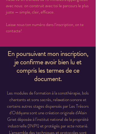
avec nous: on construit avec toi le parcours le plus 
juste — simple, clair, efficace.
Laisse nous ton numéro dans l'inscription, on te 
contacte!
En poursuivant mon inscription,
je confirme avoir bien lu et
compris les termes de ce
document.
Les modules de formation à la sonothérapie, bols
chantants et sons sacrés, relaxation sonore et
certains autres stages dispensés par Les Trésors
d'Oddiyana sont une création originale d'Alain
Griet déposée à l'institut national de la propriété
industrielle (INPI) et protégés par acte notarié.
L'ensemble des techniques et protocoles sont