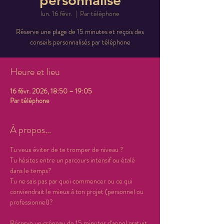
personnalisé
lun. 16 févr.
  |  
Par téléphone
Réserve une plage de 15 minutes et reçois des
conseils personnalisés par téléphone
Heure et lieu
16 févr. 2026, 18:50 – 19:05
Par téléphone
À propos…
Tu veux éviter de te tromper de niveau ? 
Tu hésites entre un parcours intensif ou étalé 
dans le temps? 
Tu ne sais pas par quoi commencer ou ce qui 
conviendrait le mieux à ton projet (personnel ou 
professionnel)?
Réserve un créneau de 15 minutes d'appel gratuit 