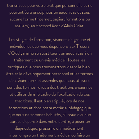
transmises pour votre pratique personnelle et ne
peuvent être enseignées en aucun cas et sous
aucune forme (internet, papier, formations ou
ateliers) sauf accord écrit d'Alain Griet.
Les stages de formation, séances de groupe et
individuelles que nous dispensons aux Trésors
d’Oddiyana ne se substituent en aucun cas à un
traitement ou un avis médical. Toutes les
pratiques que nous transmettons visent le bien-
être et le développement personnel et les termes
de « Guérison » et assimilés que nous utilisons
sont des termes reliés à des traditions anciennes
et utilisés dans le cadre de l’explication de ces
traditions. Il est bien stipulé, lors de nos
formations et dans notre matériel pédagogique
que nous ne sommes habilités, à l’issue d’aucun
cursus dispensé dans notre centre, à poser un
diagnostique, prescrire un médicament,
interrompre un traitement médical ou faire un