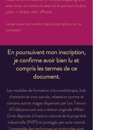
avec nous: on construit avec toi le parcours le plus 
juste — simple, clair, efficace.
Laisse nous ton numéro dans l'inscription, on te 
contacte!
En poursuivant mon inscription,
je confirme avoir bien lu et
compris les termes de ce
document.
Les modules de formation à la sonothérapie, bols
chantants et sons sacrés, relaxation sonore et
certains autres stages dispensés par Les Trésors
d'Oddiyana sont une création originale d'Alain
Griet déposée à l'institut national de la propriété
industrielle (INPI) et protégés par acte notarié.
L'ensemble des techniques et protocoles sont