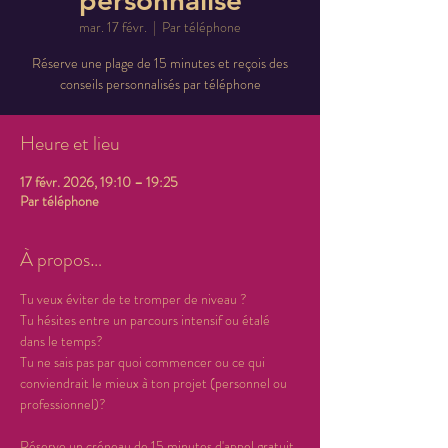
personnalisé
mar. 17 févr.
  |  
Par téléphone
Réserve une plage de 15 minutes et reçois des
conseils personnalisés par téléphone
Heure et lieu
17 févr. 2026, 19:10 – 19:25
Par téléphone
À propos…
Tu veux éviter de te tromper de niveau ? 
Tu hésites entre un parcours intensif ou étalé 
dans le temps? 
Tu ne sais pas par quoi commencer ou ce qui 
conviendrait le mieux à ton projet (personnel ou 
professionnel)?
Réserve un créneau de 15 minutes d'appel gratuit 