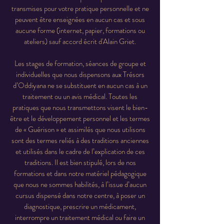
transmises pour votre pratique personnelle et ne
peuvent être enseignées en aucun cas et sous
aucune forme (internet, papier, formations ou
ateliers) sauf accord écrit d'Alain Griet.
Les stages de formation, séances de groupe et
individuelles que nous dispensons aux Trésors
d’Oddiyana ne se substituent en aucun cas à un
traitement ou un avis médical. Toutes les
pratiques que nous transmettons visent le bien-
être et le développement personnel et les termes
de « Guérison » et assimilés que nous utilisons
sont des termes reliés à des traditions anciennes
et utilisés dans le cadre de l’explication de ces
traditions. Il est bien stipulé, lors de nos
formations et dans notre matériel pédagogique
que nous ne sommes habilités, à l’issue d’aucun
cursus dispensé dans notre centre, à poser un
diagnostique, prescrire un médicament,
interrompre un traitement médical ou faire un