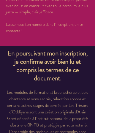
avec nous: on construit avec toi le parcours le plus 
juste — simple, clair, efficace.
Laisse nous ton numéro dans l'inscription, on te 
contacte!
En poursuivant mon inscription,
je confirme avoir bien lu et
compris les termes de ce
document.
Les modules de formation à la sonothérapie, bols
chantants et sons sacrés, relaxation sonore et
certains autres stages dispensés par Les Trésors
d'Oddiyana sont une création originale d'Alain
Griet déposée à l'institut national de la propriété
industrielle (INPI) et protégés par acte notarié.
L'ensemble des techniques et protocoles sont