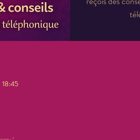
reçois des conse
té
– 18:45
niveau ? 