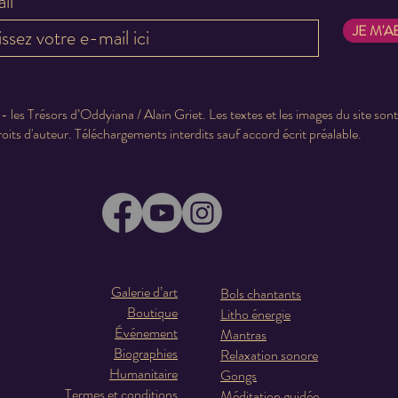
il
JE M'
 les Trésors d’Oddyiana / Alain Griet. Les textes et les images du site son
roits d'auteur. Téléchargements interdits sauf accord écrit préalable.
Galerie d’art
Bols chantants
Boutique
Litho énergie
Événement
Mantras
Biographies
Relaxation sonore
Humanitaire
Gongs
Termes et conditions
Méditation guidée