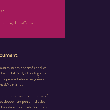
l)?
simple, clair, efficace.
document.
 autres stages dispensés par Les
ndustrielle (INPI) et protégés par
et ne peuvent être enseignées en
it d'Alain Griet.
ne se substituent en aucun cas à
 développement personnel et les
lisés dans le cadre de l’explication