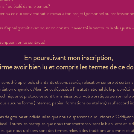
nsif ou étalé dans le temps? 
r ou ce qui conviendrait le mieux à ton projet (personnel ou professionne
d'appel gratuit avec nous: on construit avec toi le parcours le plus juste — 
scription, on te contacte!
En poursuivant mon inscription,
firme avoir bien lu et compris les termes de ce 
 sonothérapie, bols chantants et sons sacrés, relaxation sonore et certains
ation originale d'Alain Griet déposée à l'institut national de la propriété i
techniques et protocoles sont transmises pour votre pratique personnelle 
ous aucune forme (internet, papier, formations ou ateliers) sauf accord écr
es de groupe et individuelles que nous dispensons aux Trésors d’Oddiyana 
ical. Toutes les pratiques que nous transmettons visent le bien-être et le
és que nous utilisons sont des termes reliés à des traditions anciennes et uti