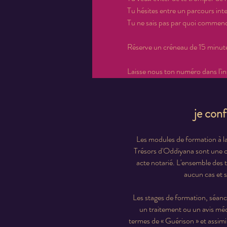
Tu hésites entre un parcours inte
Tu ne sais pas par quoi commence
Réserve un créneau de 15 minutes 
Laisse nous ton numéro dans l'in
je con
Les modules de formation à la
Trésors d'Oddiyana sont une cré
acte notarié. L'ensemble des 
aucun cas et s
Les stages de formation, séanc
un traitement ou un avis méd
termes de « Guérison » et assimil