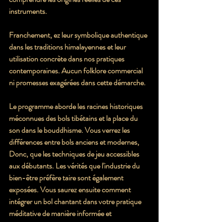
instruments.
Franchement, ez leur symbolique authentique 
dans les traditions himalayennes et leur 
utilisation concrète dans nos pratiques 
contemporaines. Aucun folklore commercial 
ni promesses exagérées dans cette démarche.
Le programme aborde les racines historiques 
méconnues des bols tibétains et la place du 
son dans le bouddhisme. Vous verrez les 
différences entre bols anciens et modernes, 
Donc, que les techniques de jeu accessibles 
aux débutants. Les vérités que l'industrie du 
bien-être préfère taire sont également 
exposées. Vous saurez ensuite comment 
intégrer un bol chantant dans votre pratique 
méditative de manière informée et 