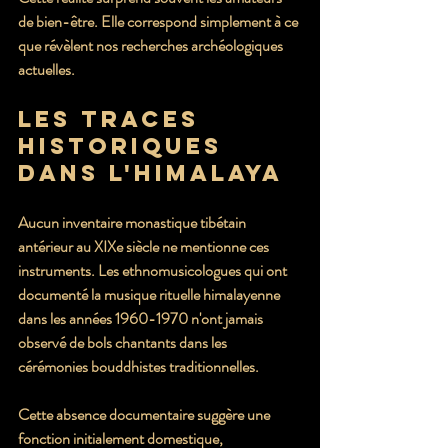
de bien-être. Elle correspond simplement à ce 
que révèlent nos recherches archéologiques 
actuelles.
Les traces 
historiques 
dans l'Himalaya
Aucun inventaire monastique tibétain 
antérieur au XIXe siècle ne mentionne ces 
instruments. Les ethnomusicologues qui ont 
documenté la musique rituelle himalayenne 
dans les années 1960-1970 n'ont jamais 
observé de bols chantants dans les 
cérémonies bouddhistes traditionnelles.
Cette absence documentaire suggère une 
fonction initialement domestique, 