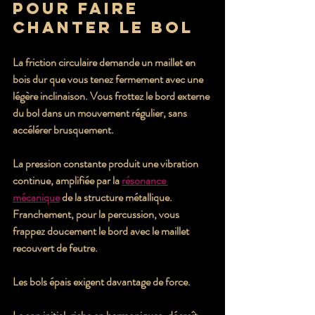
pour faire 
chanter le bol
La friction circulaire demande un maillet en 
bois dur que vous tenez fermement avec une 
légère inclinaison. Vous frottez le bord externe 
du bol dans un mouvement régulier, sans 
accélérer brusquement.
La pression constante produit une vibration 
continue, amplifiée par la 
résonance 
mécanique
 de la structure métallique. 
Franchement, pour la percussion, vous 
frappez doucement le bord avec le maillet 
recouvert de feutre.
Les bols épais exigent davantage de force.