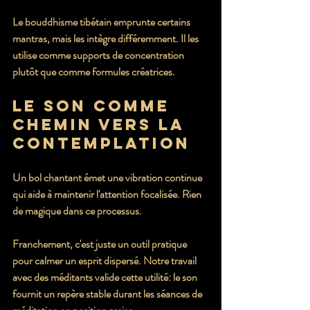
Le bouddhisme tibétain emprunte certains 
mantras, mais les intègre différemment. Il les 
utilise comme supports de concentration 
plutôt que comme formules créatrices.
Le son comme 
chemin vers la 
contemplation
Un bol chantant émet une vibration continue 
qui aide à maintenir l'attention focalisée. Rien 
de magique dans ce processus.
Franchement, c'est juste un outil pratique 
pour calmer un esprit dispersé. Notre travail 
avec des méditants valide cette utilité: le son 
fournit un repère stable durant les séances de 