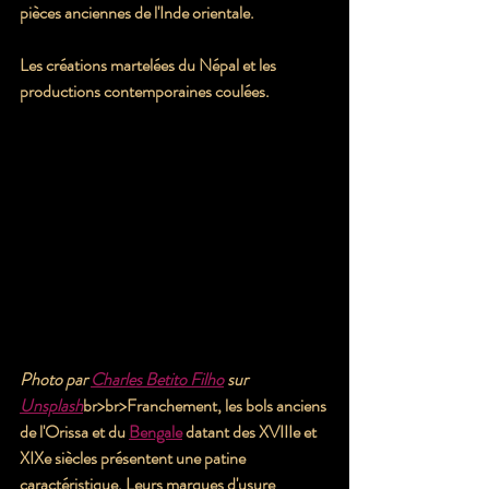
pièces anciennes de l'Inde orientale.
Les créations martelées du Népal et les 
productions contemporaines coulées.
Photo par 
Charles Betito Filho
 sur 
Unsplash
br>
br>Franchement, les bols anciens 
de l'Orissa et du 
Bengale
 datant des XVIIIe et 
XIXe siècles présentent une patine 
caractéristique. Leurs marques d'usure 