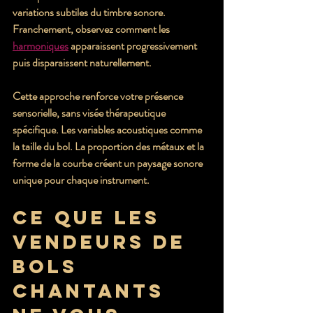
variations subtiles du timbre sonore. 
Franchement, observez comment les 
harmoniques
 apparaissent progressivement 
puis disparaissent naturellement.
Cette approche renforce votre présence 
sensorielle, sans visée thérapeutique 
spécifique. Les variables acoustiques comme 
la taille du bol. La proportion des métaux et la 
forme de la courbe créent un paysage sonore 
unique pour chaque instrument.
Ce que les 
vendeurs de 
bols 
chantants 