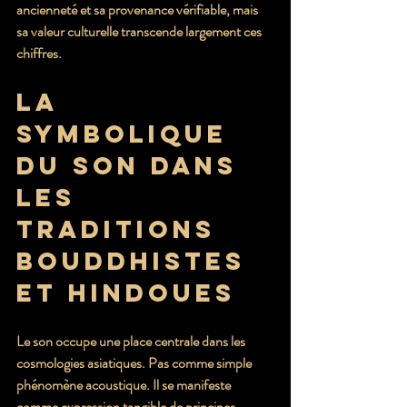
ancienneté et sa provenance vérifiable, mais 
sa valeur culturelle transcende largement ces 
chiffres.
La 
symbolique 
du son dans 
les 
traditions 
bouddhistes 
et hindoues
Le son occupe une place centrale dans les 
cosmologies asiatiques. Pas comme simple 
phénomène acoustique. Il se manifeste 
comme expression tangible de principes 