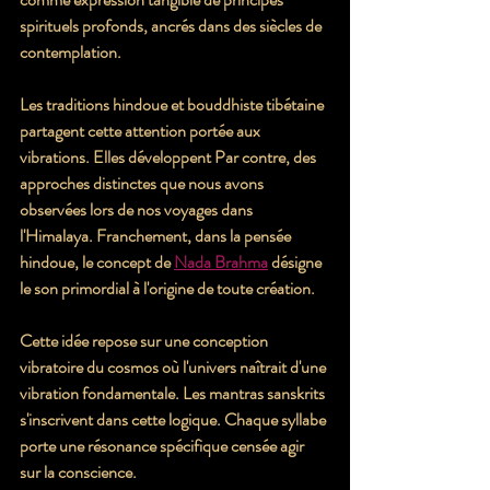
spirituels profonds, ancrés dans des siècles de 
contemplation.
Les traditions hindoue et bouddhiste tibétaine 
partagent cette attention portée aux 
vibrations. Elles développent Par contre, des 
approches distinctes que nous avons 
observées lors de nos voyages dans 
l'Himalaya. Franchement, dans la pensée 
hindoue, le concept de 
Nada Brahma
 désigne 
le son primordial à l'origine de toute création.
Cette idée repose sur une conception 
vibratoire du cosmos où l'univers naîtrait d'une 
vibration fondamentale. Les mantras sanskrits 
s'inscrivent dans cette logique. Chaque syllabe 
porte une résonance spécifique censée agir 
sur la conscience.