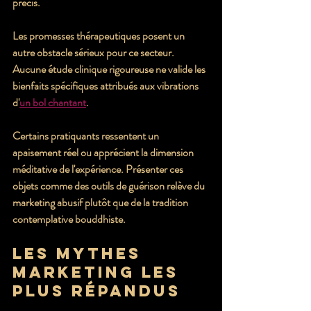
précis.
Les promesses thérapeutiques posent un 
autre obstacle sérieux pour ce secteur. 
Aucune étude clinique rigoureuse ne valide les 
bienfaits spécifiques attribués aux vibrations 
d'
un bol chantant
.
Certains pratiquants ressentent un 
apaisement réel ou apprécient la dimension 
méditative de l'expérience. Présenter ces 
objets comme des outils de guérison relève du 
marketing abusif plutôt que de la tradition 
contemplative bouddhiste.
Les mythes 
marketing les 
plus répandus