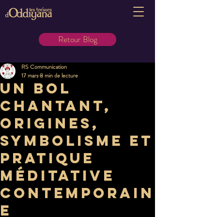
Retour Blog
RS Communication
17 mars
8 min de lecture
Un bol
chantant,
origines,
symbolisme et
pratique
méditative
contemporain
e