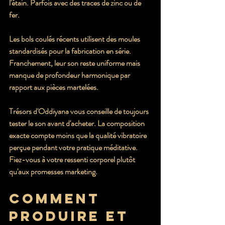
l'étain. Parfois avec des traces de zinc ou de 
fer.
Les bols coulés récents utilisent des moules 
standardisés pour la fabrication en série. 
Franchement, leur son reste uniforme mais 
manque de profondeur harmonique par 
rapport aux pièces martelées.
Trésors d'Oddiyana vous conseille de toujours 
tester le son avant d'acheter. La composition 
exacte compte moins que la qualité vibratoire 
perçue pendant votre pratique méditative. 
Fiez-vous à votre ressenti corporel plutôt 
qu'aux promesses marketing.
Comment 
produire et 