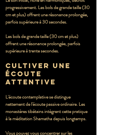
Le son initial, riche en harmoniques, décroît 
progressivement. Les bols de grande taille (30 
cm et plus) offrent une résonance prolongée, 
parfois supérieure à 30 secondes.
Les bols de grande taille (30 cm et plus) 
offrent une résonance prolongée, parfois 
supérieure à trente secondes.
Cultiver une 
écoute 
attentive
L'écoute contemplative se distingue 
nettement de l'écoute passive ordinaire. Les 
monastères tibétains intègrent cette pratique 
à la méditation Shamatha depuis longtemps.
Vous pouvez vous concentrer sur les 