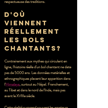
respectueuse des traditions.
D'où 
viennent 
réellement 
les bols 
chantants?
Contrairement aux mythes qui circulent en 
ligne, l'histoire réelle d'un bol chantant ne date 
pas de 5000 ans. Les données matérielles et 
ethnographiques placent leur apparition dans 
l'
Himalaya
, surtout au Népal. Franchement, 
au Tibet et dans le nord de l'Inde, mais pas 
avant le XVIIIe siècle.
Cette réalité surprend souvent les amateurs 