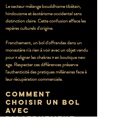
Le secteur mélange bouddhisme tibétain, 
hindouisme et ésotérisme occidental sans 
distinction claire. Cette confusion efface les 
repères culturels d'origine.
Franchement, un bol d'offrandes dans un 
monastère n'a rien à voir avec un objet vendu 
pour « aligner les chakras » en boutique new 
age. Respecter ces différences préserve 
l'authenticité des pratiques millénaires face à 
leur récupération commerciale.
Comment 
choisir un bol 
avec 
discernement
Privilégiez des critères objectifs plutôt que des 