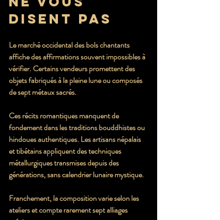
ne vous 
disent pas
Le marché occidental des bols chantants 
affiche des affirmations souvent impossibles à 
vérifier. Certains vendeurs promettent des 
objets fabriqués à la pleine lune ou composés 
de sept métaux sacrés.
Ces récits romantiques manquent de 
fondement dans les traditions bouddhistes ou 
hindoues authentiques. Les artisans népalais 
et tibétains appliquent des techniques 
métallurgiques transmises depuis des 
générations, sans calendrier lunaire mystique.
Franchement, la composition varie selon les 
ateliers et compte rarement sept alliages 