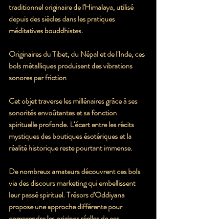
traditionnel originaire de l'Himalaya, utilisé 
depuis des siècles dans les pratiques 
méditatives bouddhistes.
Originaires du Tibet, du Népal et de l'Inde, ces 
bols métalliques produisent des vibrations 
sonores par friction
Cet objet traverse les millénaires grâce à ses 
sonorités envoûtantes et sa fonction 
spirituelle profonde. L'écart entre les récits 
mystiques des boutiques ésotériques et la 
réalité historique reste pourtant immense.
De nombreux amateurs découvrent ces bols 
via des discours marketing qui embellissent 
leur passé spirituel. Trésors d'Oddiyana 
propose une approche différente pour 
comprendre les origines réelles de ces 