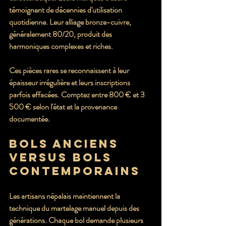
témoignent de décennies d'utilisation 
quotidienne. Leur alliage bronze-cuivre, 
généralement 80/20, produit des 
harmoniques complexes et riches.
Ces pièces rares se reconnaissent à leur 
épaisseur irrégulière et leurs inscriptions 
parfois effacées. Comptez entre 800 € et 3 
500 € selon l'état et la provenance 
documentée.
Bols anciens 
versus bols 
contemporains
Les artisans népalais maintiennent la 
technique du martelage manuel depuis des 
générations. Chaque bol demande plusieurs 