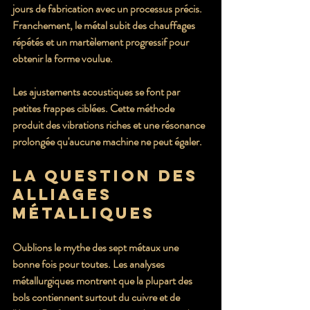
jours de fabrication avec un processus précis. 
Franchement, le métal subit des chauffages 
répétés et un martèlement progressif pour 
obtenir la forme voulue.
Les ajustements acoustiques se font par 
petites frappes ciblées. Cette méthode 
produit des vibrations riches et une résonance 
prolongée qu'aucune machine ne peut égaler.
La question des 
alliages 
métalliques
Oublions le mythe des sept métaux une 
bonne fois pour toutes. Les analyses 
métallurgiques montrent que la plupart des 
bols contiennent surtout du cuivre et de 