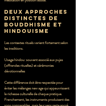
méditation en position assise.
Deux approches 
distinctes de 
Bouddhisme et 
hindouisme
Les contextes rituels varient fortement selon 
les traditions.
Usage hindou: souvent associé aux pujas 
(offrandes rituelles) et cérémonies 
dévotionnelles
Cette différence doit être respectée pour 
éviter les mélanges new age qui appauvrissent 
la richesse culturelle de chaque pratique. 
Franchement, les instruments produisent des 
sons comparables, mais leur sens reste ancré 