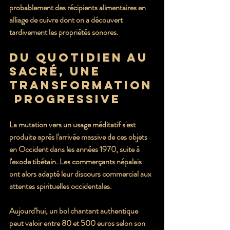
probablement des récipients alimentaires en 
alliage de cuivre dont on a découvert 
tardivement les propriétés sonores.
Du quotidien au 
sacré, une 
transformation
 progressive
La mutation vers un usage méditatif s'est 
produite après l'arrivée massive de ces objets 
en Occident dans les années 1970, suite à 
l'exode tibétain. Les commerçants népalais 
ont alors adapté leur discours commercial aux 
attentes spirituelles occidentales.
Aujourd'hui, un bol chantant authentique 
peut valoir entre 80 et 500 euros selon son 