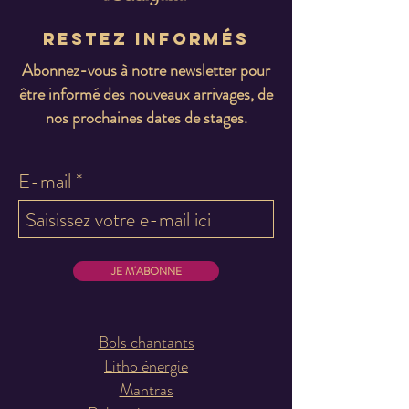
Restez informés
Abonnez-vous à notre newsletter pour
être informé des nouveaux arrivages, de
nos prochaines dates de stages.
E-mail
JE M'ABONNE
Bols chantants
Litho énergie
Mantras