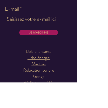
E-mail
JE M'ABONNE
Bols chantants
Litho énergie
Mantras
Relaxation sonore
Gongs
Méditation guidée
Diapasons
Politique de confidentialité
Galerie d’art
Boutique