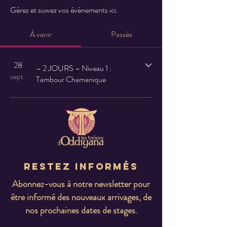
Gérez et suivez vos événements ici.
À venir
Passés
28
– 2 JOURS – Niveau 1 :
sept.
Tambour Chamanique
Restez informés
Abonnez-vous à notre newsletter pour
être informé des nouveaux arrivages, de
nos prochaines dates de stages.