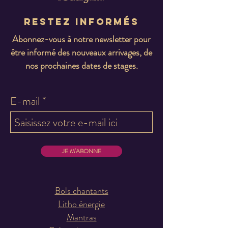
Restez informés
Abonnez-vous à notre newsletter pour
être informé des nouveaux arrivages, de
nos prochaines dates de stages.
E-mail
JE M'ABONNE
Bols chantants
Litho énergie
Mantras