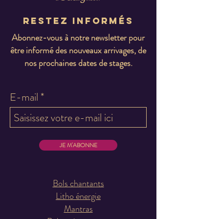
Restez informés
Abonnez-vous à notre newsletter pour
être informé des nouveaux arrivages, de
nos prochaines dates de stages.
E-mail
JE M'ABONNE
Bols chantants
Litho énergie
Mantras