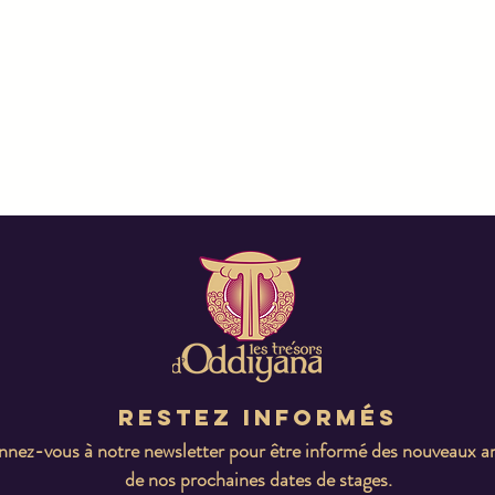
Restez informés
nez-vous à notre newsletter pour être informé des nouveaux ar
de nos prochaines dates de stages.