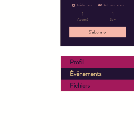
Rédacteur
Administrateur
1
1
Abonné
Suivi
S'abonner
Profil
Événements
Fichiers