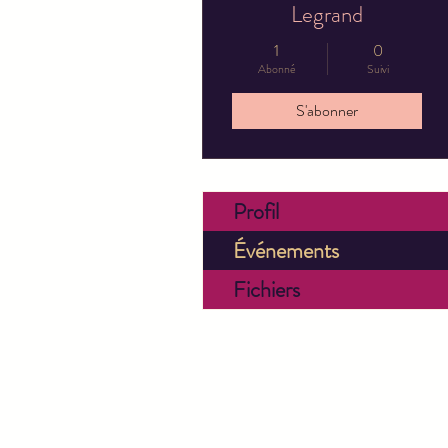
Legrand
1
0
Abonné
Suivi
S'abonner
Profil
Événements
Fichiers