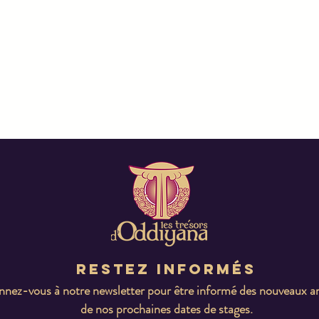
Restez informés
nez-vous à notre newsletter pour être informé des nouveaux ar
de nos prochaines dates de stages.