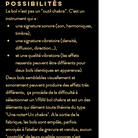
possibilités
Le bol n’est pas un “outil chakra”. C’est un 
instrument qui a :
une 
signature sonore
 (son, harmoniques, 
timbre),
une 
signature vibratoire
 (densité, 
diffusion, direction…),
et une 
qualité vibratoire
 (les effets 
ressentis peuvent être différents pour 
deux bols identiques en apparence).
Deux bols semblables visuellement et 
sonorement peuvent produire des effets très 
différents,  ça procède de la difficulté à 
sélectionner un VRAI bol chakra et est un des 
éléments qui dément toute théorie du type 
"Une note=Un chakra". A la sortie de la 
fabrique, les bols sont empilés, parfois 
envoyés à l'atelier de gravure et vendus, aucun 
"contrôle" de leurs qualités sonores n'est 