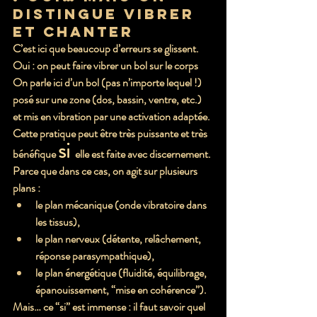
distingue vibrer 
et chanter
C’est ici que beaucoup d’erreurs se glissent.
Oui : on peut faire vibrer un bol sur le corps
On parle ici d’un bol (pas n’importe lequel !) 
posé
 sur une zone (dos, bassin, ventre, etc.) 
et 
mis en vibration par une activation adaptée
. 
Cette pratique peut être très puissante et très 
si 
bénéfique 
elle est faite avec discernement.
Parce que dans ce cas, on agit sur plusieurs 
plans :
le plan 
mécanique
 (onde vibratoire dans 
les tissus),
le plan 
nerveux
 (détente, relâchement, 
réponse parasympathique),
le plan 
énergétique
 (fluidité, équilibrage, 
épanouissement, “mise en cohérence”).
Mais… ce “si” est immense : 
il faut savoir quel 