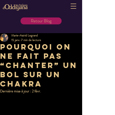
Retour Blog
Marie-Astrid Legrand
15 janv.
7 min de lecture
Pourquoi on
ne fait pas
“chanter” un
bol sur un
chakra
Dernière mise à jour :
2 févr.