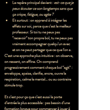
Le repère principal devient : 
est-ce que je 
peux écouter ce son longtemps sans que 
ça crispe, fatigue, ou agite ?
Et surtout : on apprend à 
intégrer les 
effets sur soi
, parce que c’est le meilleur 
professeur. Si toi tu ne peux pas 
“recevoir” ton propre bol, tu ne peux pas 
vraiment accompagner quelqu’un avec 
et on ne peut partager que ce que l'on a.
C’est une approche plus intuitive : on observe, 
on ressent, on affine. On comprend 
progressivement comment chaque bol “agit” : 
enveloppe, apaise, clarifie, ancre, ouvre la 
respiration, calme le mental… ou au contraire 
stimule trop.
Et c’est pour ça que 
c’est aussi la porte 
d’entrée la plus accessible
 : pas besoin d’une 
formation longue pour commencer à jouer à 