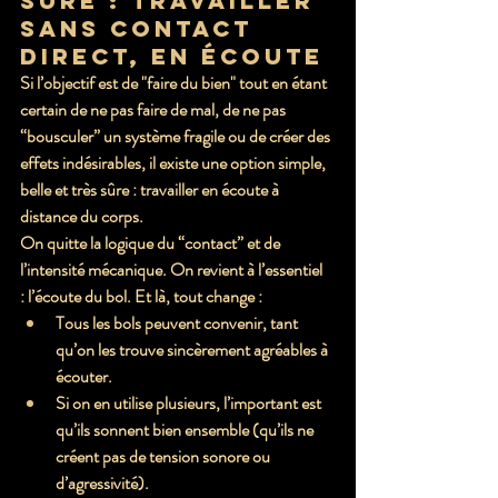
sûre : travailler 
sans contact 
direct, en écoute
Si l’objectif est de "faire du bien" tout en étant 
certain de ne pas faire de mal, de ne pas 
“bousculer” un système fragile ou de créer des 
effets indésirables, il existe une option simple, 
belle et très sûre : 
travailler en écoute à 
distance du corps
.
On quitte la logique du “contact” et de 
l’intensité mécanique. On revient à l’essentiel 
: 
l’écoute du bol
. Et là, tout change :
Tous les bols peuvent convenir
, tant 
qu’on les trouve sincèrement agréables à 
écouter.
Si on en utilise plusieurs, l’important est 
qu’ils 
sonnent bien ensemble
 (qu’ils ne 
créent pas de tension sonore ou 
d’agressivité).