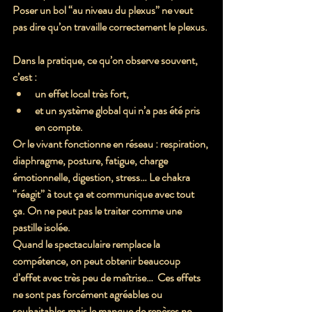
Poser un bol “au niveau du plexus” ne veut 
pas dire qu’on travaille correctement le plexus.
Dans la pratique, ce qu’on observe souvent, 
c’est :
un effet local très fort,
et un système global qui n’a pas été pris 
en compte.
Or le vivant fonctionne en réseau : respiration, 
diaphragme, posture, fatigue, charge 
émotionnelle, digestion, stress… Le chakra 
“réagit” à tout ça et communique avec tout 
ça. On ne peut pas le traiter comme une 
pastille isolée.
Quand le spectaculaire remplace la 
compétence, o
n peut obtenir beaucoup 
d’effet avec très peu de maîtrise… 
 Ces effets 
ne sont pas forcément agréables ou 
souhaitables mais le manque de repères ne 